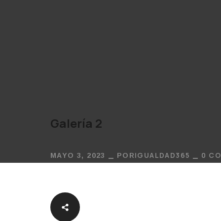
Galería 2
IGUALDAD365
0 C
MAYO 3, 2023
POR